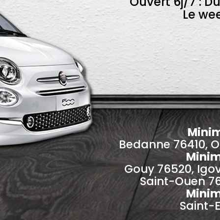
Ouvert 6j/7 : D
Le we
Mini
Bedanne 76410, Ois
Mini
Gouy 76520, Igov
Saint-Ouen 76
Mini
Saint-