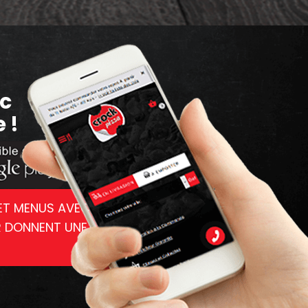
c
 !
ET MENUS AVEC
R DONNENT UNE