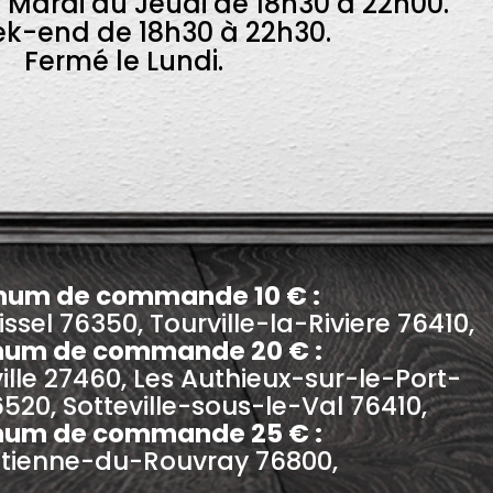
u Mardi au Jeudi de 18h30 à 22h00.
ek-end de 18h30 à 22h30.
Fermé le Lundi.
mum de commande 10 € :
sel 76350, Tourville-la-Riviere 76410,
mum de commande 20 € :
ille 27460, Les Authieux-sur-le-Port-
520, Sotteville-sous-le-Val 76410,
mum de commande 25 € :
Etienne-du-Rouvray 76800,