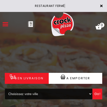
×
RESTAURANT FERMÉ
0
ACCUEIL
LA CARTE
VOTRE COMPTE
EN LIVRAISON
A EMPORTER
NOTRE RESTAURANT
Go!
VOS AVIS
MENTIONS LÉGALES